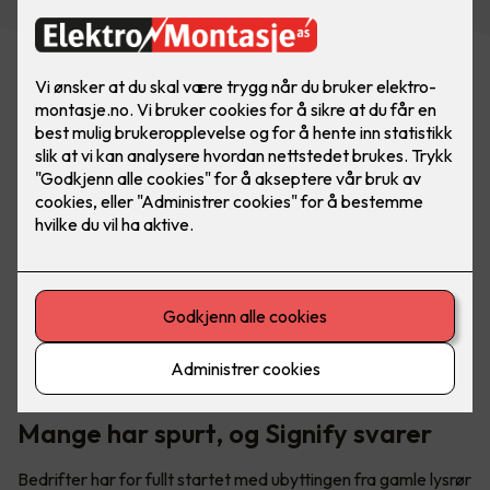
Utskifting av lysrør - hva har dette å si for din bedrift?
Mange har spurt, og Signify svarer
Bedrifter har for fullt startet med ubyttingen fra gamle lysrør