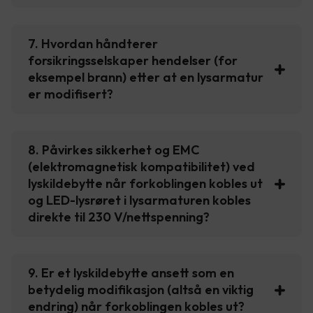
7. Hvordan håndterer
forsikringsselskaper hendelser (for
eksempel brann) etter at en lysarmatur
er modifisert?
8. Påvirkes sikkerhet og EMC
(elektromagnetisk kompatibilitet) ved
lyskildebytte når forkoblingen kobles ut
og LED-lysrøret i lysarmaturen kobles
direkte til 230 V/nettspenning?
9. Er et lyskildebytte ansett som en
betydelig modifikasjon (altså en viktig
endring) når forkoblingen kobles ut?