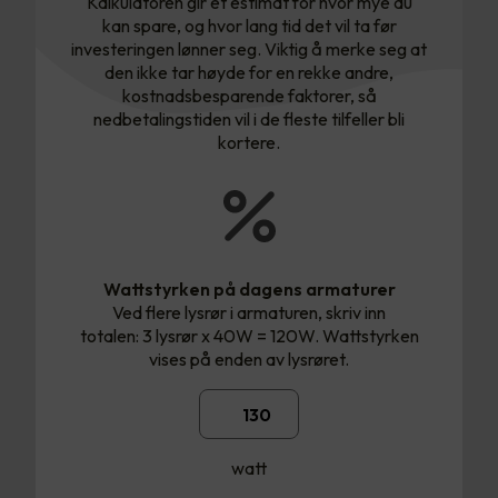
Kalkulatoren gir et estimat for hvor mye du
kan spare, og hvor lang tid det vil ta før
investeringen lønner seg. Viktig å merke seg at
den ikke tar høyde for en rekke andre,
kostnadsbesparende faktorer, så
nedbetalingstiden vil i de fleste tilfeller bli
kortere.
Wattstyrken på dagens armaturer
Ved flere lysrør i armaturen, skriv inn
totalen: 3 lysrør x 40W = 120W. Wattstyrken
vises på enden av lysrøret.
watt