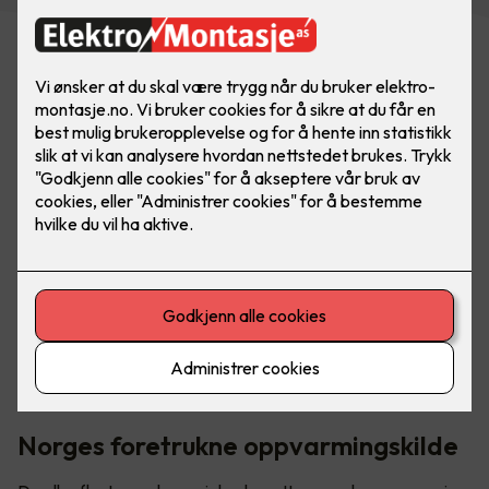
Den høyeste strømkostnaden i en bolig skyldes
oppvarming. Panelovner er ofte et av de rimeligste og
mest miljøvennlige alternativene du kan velge.
Norges foretrukne oppvarmingskilde