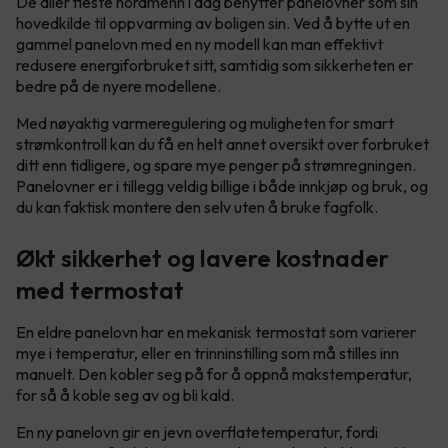
De aller fleste nordmenn i dag benytter panelovner som sin
hovedkilde til oppvarming av boligen sin. Ved å bytte ut en
gammel panelovn med en ny modell kan man effektivt
redusere energiforbruket sitt, samtidig som sikkerheten er
bedre på de nyere modellene.
Med nøyaktig varmeregulering og muligheten for smart
strømkontroll kan du få en helt annet oversikt over forbruket
ditt enn tidligere, og spare mye penger på strømregningen.
Panelovner er i tillegg veldig billige i både innkjøp og bruk, og
du kan faktisk montere den selv uten å bruke fagfolk.
Økt sikkerhet og lavere kostnader
med termostat
En eldre panelovn har en mekanisk termostat som varierer
mye i temperatur, eller en trinninstilling som må stilles inn
manuelt. Den kobler seg på for å oppnå makstemperatur,
for så å koble seg av og bli kald.
En ny panelovn gir en jevn overflatetemperatur, fordi