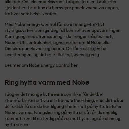
alle rom. Om eksempelvis rom i boligen ikke er i bruk, eller
sjeldent er i bruk kan du fjernstyre panelovnene via appen,
fra hvor som helst i verden.
Med Nobø Energy Control får du et energieffektivt
styringssystem som gir deg full kontroll over oppvarmingen.
Kom igang med strømsparing - du trenger trådløst nett,
Nobø HUB sentralenhet, signalmottakere til Nobø eller
Dimplex panelovner og appen. Du får raskt igjen for
investeringen, og det er et flott miljøvennlig valg.
Les mer om
Nobø Energy Control her.
Ring hytta varm med Nobø
I dag er det mange hytteeiere som ikke får dekket
strømforbruket sitt via en strømstøtteordning, men dette kan
du faktisk få om du har tilgang til internett på hytta. Installer
Nobøs varmestyringsløsning på hytta di, så får du endelig
kommet frem til en ferdig pååvarmet hytte, også kalt «ring
hytta varm».