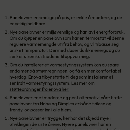
Panelovner er rimelige på pris, er enkle å montere, og de
er veldig holdbare.
Nye panelovner er miljøvennlige og har lavt energiforbruk.
Om du kjøper en panelovn som har en termostat vil denne
regulere varmemengde ut ifra behov, og vil tilpasse seg
ønsket temperatur. Dermed sløser du ikke energi, og du
senker strømkostnadene til oppvarming.
Om du installerer et varmestyringssystem kan du spare
enda mer på strømregningen, og få en mer komfortabel
hverdag. Enova tilbyr støtte til deg som installerer et
sentralt varmestyringssystem. Les mer om
støtteordninger fra enova her.
Panelovner er et moderne og pent alternativ! Våre flotte
panelovner fra Nobø og Dimplex er både tidløse og
trendy, og passer inn i alle hjem.
Nye panelovner er trygge, her har det skjedd mye i
utviklingen de siste årene. Nyere panelovner har en