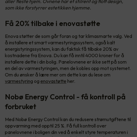
aller fleste hjem. Ovnene har et stilrent og flott design,
som ikke forstyrrer estetikken hjemme.
Få 20% tilbake i enovastøtte
Enova støtter de som går foran og tar klimasmarte valg. Ved
å installere et smart varmestyringssystem, også kalt
energistyringssystem, kan du faktisk få tilbake 20% av
kostnadene fra Enova. Du kan få inntil 4000 kroner for å
installere dette i din bolig. Panelovnene er ikke sett på som
en del av varmestyringen, men de kobles opp mot systemet.
Om du ønsker å lære mer om dette kan du lese om
varmestyring
og
enovastøtte
her.
Nobø Energy Control - få kontroll på
forbruket
Med Nobø Energy Control kan du redusere strømutgiftene til
oppvarming med opptil 25 %. Få full kontroll over
panelovnene i boligen din ved å enkelt styre temperaturen i