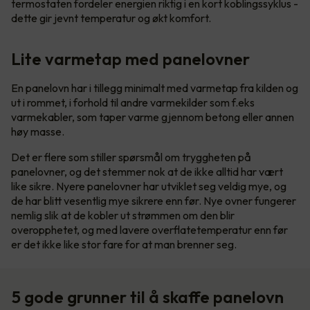
termostaten fordeler energien riktig i en kort koblingssyklus -
dette gir jevnt temperatur og økt komfort.
Lite varmetap med panelovner
En panelovn har i tillegg minimalt med varmetap fra kilden og
ut i rommet, i forhold til andre varmekilder som f.eks
varmekabler, som taper varme gjennom betong eller annen
høy masse.
Det er flere som stiller spørsmål om tryggheten på
panelovner, og det stemmer nok at de ikke alltid har vært
like sikre. Nyere panelovner har utviklet seg veldig mye, og
de har blitt vesentlig mye sikrere enn før. Nye ovner fungerer
nemlig slik at de kobler ut strømmen om den blir
overopphetet, og med lavere overflatetemperatur enn før
er det ikke like stor fare for at man brenner seg.
5 gode grunner til å skaffe panelovn