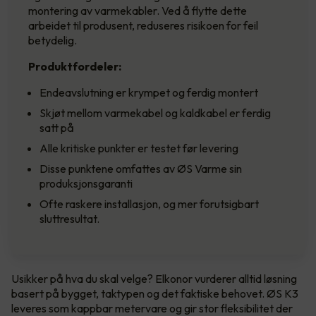
montering av varmekabler. Ved å flytte dette
arbeidet til produsent, reduseres risikoen for feil
betydelig.
Produktfordeler:
Endeavslutning er krympet og ferdig montert
Skjøt mellom varmekabel og kaldkabel er ferdig
satt på
Alle kritiske punkter er testet før levering
Disse punktene omfattes av ØS Varme sin
produksjonsgaranti
Ofte raskere installasjon, og mer forutsigbart
sluttresultat.
Usikker på hva du skal velge? Elkonor vurderer alltid løsning
basert på bygget, taktypen og det faktiske behovet. ØS K3
leveres som kappbar metervare og gir stor fleksibilitet der