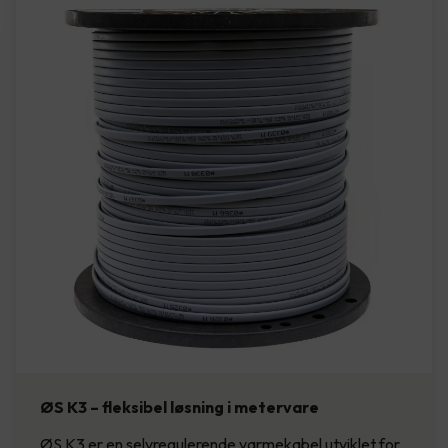
ØS K3 – fleksibel løsning i metervare
ØS K3 er en selvregulerende varmekabel utviklet for