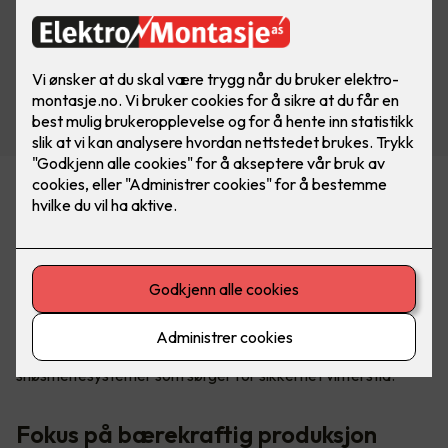
Ledende leverandør av
varmeløsninger
DEVI er en av verdens ledende leverandører av elektriske
varmeløsninger. Med produkter tilpasset både boliger og
næringsbygg, kombinerer DEVI funksjonalitet, holdbarhet
og kvalitet. Selskapet leverer elektriske gulvvarmesystemer
som gir innendørs komfort og utendørs is- og
snøsmeltesystemer som sørger for sikkerhet vinterstid.
Fokus på bærekraftig produksjon