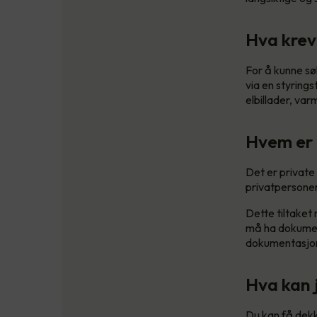
Hva kreve
For å kunne sø
via en styrings
elbillader, v
Hvem er 
Det er private
privatpersoner 
Dette tiltaket
må ha dokument
dokumentasjon 
Hva kan j
Du kan få dekk