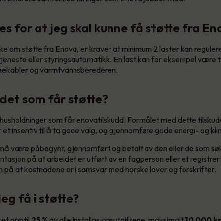
s for at jeg skal kunne få støtte fra E
ke om støtte fra Enova, er kravet at minimum 2 laster kan reguleres
tjeneste eller styringsautomatikk. En last kan for eksempel være t
armekabler og varmtvannsberederen.
det som får støtte?
 husholdninger som får enovatilskudd. Formålet med dette tilskudd
et insentiv til å ta gode valg, og gjennomføre gode energi- og kli
 må være påbegynt, gjennomført og betalt av den eller de som søk
asjon på at arbeidet er utført av en fagperson eller et registrert
på at kostnadene er i samsvar med norske lover og forskrifter.
eg få i støtte?
et opptil
25 %
av alle installasjonsutgiftene, maksimalt
10 000
k