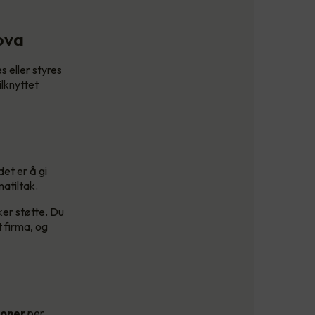
nova
 eller styres
ilknyttet
et er å gi
matiltak.
er støtte. Du
 firma, og
roner
per