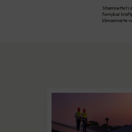
Strømnettet i 
fornybar kraftpr
klimasmarte va