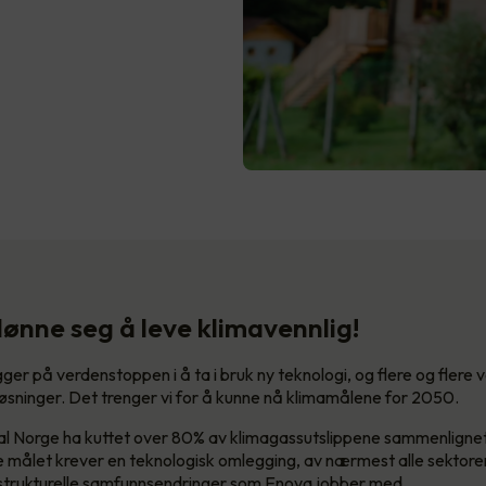
lønne seg å leve klimavennlig!
ger på verdenstoppen i å ta i bruk ny teknologi, og flere og flere 
øsninger. Det trenger vi for å kunne nå klimamålene for 2050.
al Norge ha kuttet over 80% av klimagassutslippene sammenligne
e målet krever en teknologisk omlegging, av nærmest alle sektorer
 strukturelle samfunnsendringer som Enova jobber med.