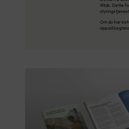
tiltak. Dette f
styringstjenest
Om du har insta
oppad begrense