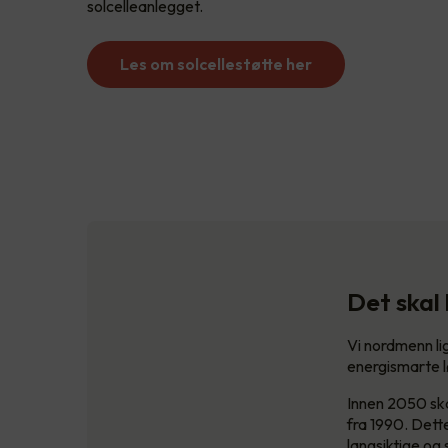
solcelleanlegget.
Les om solcellestøtte her
Det skal 
Vi nordmenn lig
energismarte l
Innen 2050 sk
fra 1990. Dett
langsiktige og