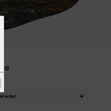
ova
bereder