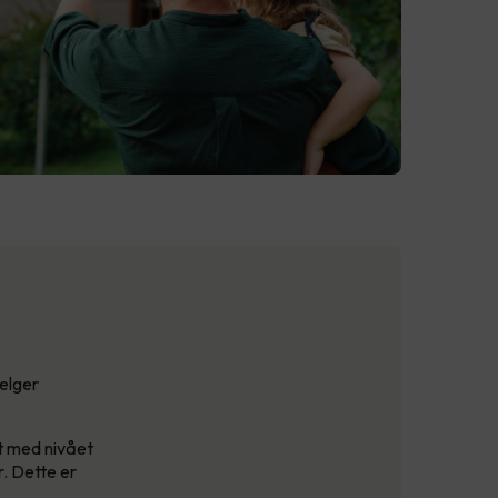
velger
t med nivået
. Dette er