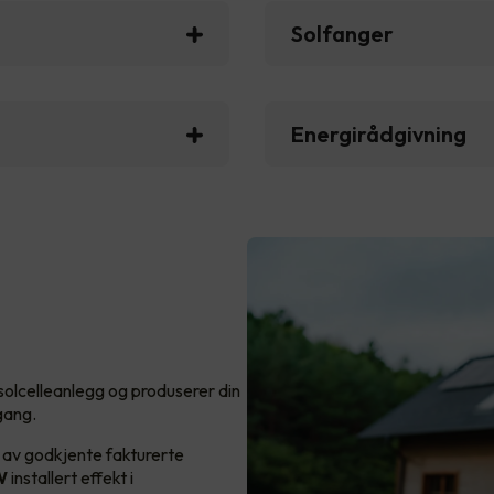
Solfanger
Energirådgivning
 solcelleanlegg og produserer din
 gang.
av godkjente fakturerte
kW
installert effekt i