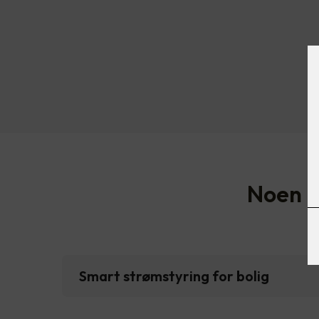
Noen bo
Smart strømstyring for bolig