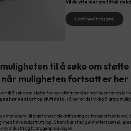
Vil du vite mer om tiltak du k
Last ned brosjyre
muligheten til å søke om støtte
 når muligheten fortsatt er her
er til å søke om støtte for nye klimavennlige løsninger tjenester o
gen har en start og sluttdato
, så her er det viktig å gripe mul
.
av mer energi til blant annet elektrifisering av transportsektoren, o
i med høye industriutslipp. Strøm har stadig økt etterspørsel, spes
av ny industri og hydrogenproduksjon.