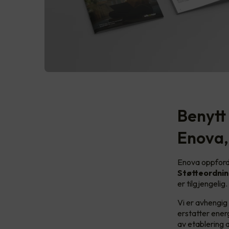
Benytt 
Enova,
Enova oppfordr
Støtteordnin
er tilgjengelig
Vi er avhengig 
erstatter energ
av etablering 