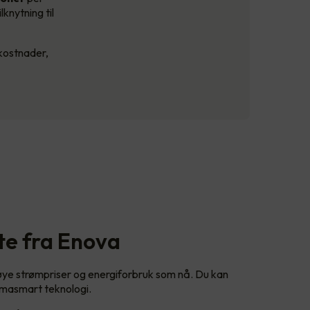
lknytning til
kostnader,
tte fra Enova
høye strømpriser og energiforbruk som nå. Du kan
klimasmart teknologi.