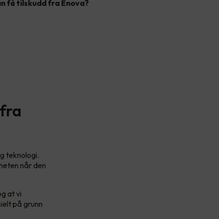
an få tilskudd fra Enova?
 fra
g teknologi.
igheten når den
g at vi
ielt på grunn