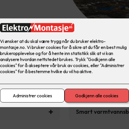
ligtiltak som gir støtte fra En
Smart varmtvanns