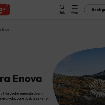
Book g
Søk
Meny
ra Enov…
fra Enova
 vil forbedre energibruken i
energivalg, bare husk å søke før