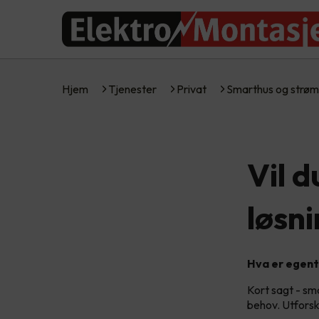
Hjem
Tjenester
Privat
Smarthus og strøm
Vil 
løsn
Hva er egent
Kort sagt - sm
behov. Utforsk