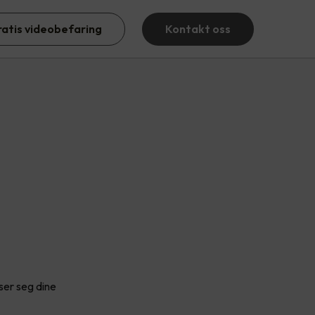
ratis videobefaring
Kontakt oss
ser seg dine