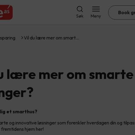
Book g
Søk
Meny
sparing
Vil du lære mer om smart…
du lære mer om smarte
inger?
lig et smarthus?
arte og innovative løsninger som forenkler hverdagen din og tilpas
 fremtidens hjem her!