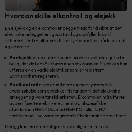
Hvordan skille elkontroll og elsjekk
En elsjekk og en elkontroll er begge tiltak for å sikre at det
elektriske anlegget er i god stand og oppfyller krav til
sikkerhet. Det er allikevel litt forskjeller mellom både formål
og utførelse.
En
elsjekk
er en enklere undersøkelse av elanlegget i din
bolig, der det også utføres noen stikkprøver. Elsjekken kan
utføres av en vanlig elektriker som er registrert i
Elvirksomhetsregisteret.
En
elkontroll
er en grundigere og mer systematisk
undersøkelse som avdekker tilstanden til det elektriske
anlegget og ivaretar sikkerheten. Elkontrollen må utføres
av sertifiserte elektrikere, i henhold til spesifikke
standarder i NEK 405, med NEMKO- eller DNV-
sertifisering - og være registrert i Elvirksomhetsregisteret.
I tillegg kan en elkontroll gi eier av boligen en teknisk