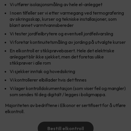
Vi utfører isolasjonsmåling av hele el-anlegget
I noen tilfeller ser vi etter varmegang ved termografering
av sikringsskap, kurser og tekniske installasjoner, som
blant annet varmtvannsbereder
Vi tester jordfeilbrytere og eventuell jordfeilvarsling
Vi foretar kontinuitetsmåling av jording på utvalgte kurser
En elkontroll er stikkprøvebasert. Hele det elektriske
anlegget blir ikke sjekket, men det foretas ulike
stikkprøver i alle rom
Vi sjekker inntak og hovedsikring
Vi kontrollerer elbillader hvis det finnes
Vi lager kontrolldokumentasjon (som viser feil og mangler)
som sendes til deg digitalt / legges i boligmappa.
Majoriteten av bedriftene i Elkonor er sertifisert for å utføre
elkontroll.
Bestill elkontroll