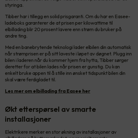
styringa.
Tibber har i tillegg en solid prisgaranti. Om du har en Easee-
ladeboks garanterer de at prisen per kilowattime til
elbillading blir 20 prosent lavere enn strøm du bruker på
andre ting.
Med en banebrytende teknologi lader elbilen din automatisk
når strømprisen er på sitt laveste i løpet av døgnet. Plugg inn
bilen i laderen når du kommer hjem fra hytta, Tibber sørger
deretter for at bilen lades når prisen er gunstig. Du kan
enkelt bruke appen til å stille inn ønsket tidspunkt bilen din
skal være ferdigladet til.
Les mer om elbillading fra Easee her
Økt etterspørsel av smarte
installasjoner
Elektrikere merker en stor økning av installasjoner av