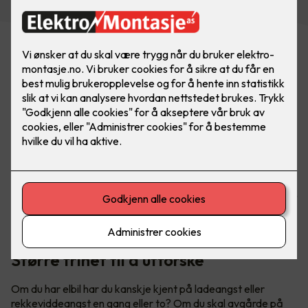
Har du hytte? Med lader fra Easee er du alltid klar for neste
eventyr. Utforsk både fjell og fjorder når du er på hytta -
uten å få ladeangst. Bilde: Easee
Større frihet til å utforske
Om du har elbil har du kanskje kjent på ladeangst eller
rekkeviddeangst en gang eller to? Om du skal avgårde på