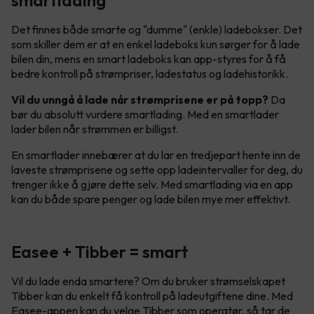
Det finnes både smarte og "dumme" (enkle) ladebokser. Det
som skiller dem er at en enkel ladeboks kun sørger for å lade
bilen din, mens en smart ladeboks kan app-styres for å få
bedre kontroll på strømpriser, ladestatus og ladehistorikk.
Vil du unngå å lade når strømprisene er på topp?
Da
bør du absolutt vurdere smartlading. Med en smartlader
lader bilen når strømmen er billigst.
En smartlader innebærer at du lar en tredjepart hente inn de
laveste strømprisene og sette opp ladeintervaller for deg, du
trenger ikke å gjøre dette selv. Med smartlading via en app
kan du både spare penger og lade bilen mye mer effektivt.
Easee + Tibber = smart
Vil du lade enda smartere? Om du bruker strømselskapet
Tibber kan du enkelt få kontroll på ladeutgiftene dine. Med
Easee-appen kan du velge Tibber som operatør, så tar de