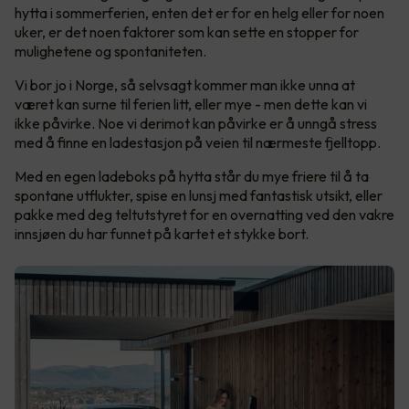
hytta i sommerferien, enten det er for en helg eller for noen
uker, er det noen faktorer som kan sette en stopper for
mulighetene og spontaniteten.
Vi bor jo i Norge, så selvsagt kommer man ikke unna at
været kan surne til ferien litt, eller mye - men dette kan vi
ikke påvirke. Noe vi derimot kan påvirke er å unngå stress
med å finne en ladestasjon på veien til nærmeste fjelltopp.
Med en egen ladeboks på hytta står du mye friere til å ta
spontane utflukter, spise en lunsj med fantastisk utsikt, eller
pakke med deg teltutstyret for en overnatting ved den vakre
innsjøen du har funnet på kartet et stykke bort.