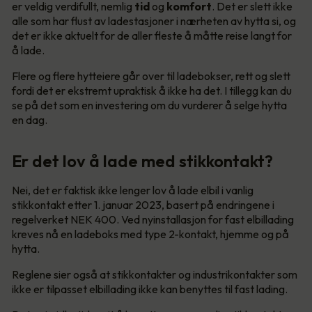
er veldig verdifullt, nemlig
tid
og
komfort
. Det er slett ikke
alle som har flust av ladestasjoner i nærheten av hytta si, og
det er ikke aktuelt for de aller fleste å måtte reise langt for
å lade.
Flere og flere hytteiere går over til ladebokser, rett og slett
fordi det er ekstremt upraktisk å ikke ha det. I tillegg kan du
se på det som en investering om du vurderer å selge hytta
en dag.
Er det lov å lade med stikkontakt?
Nei, det er faktisk ikke lenger lov å lade elbil i vanlig
stikkontakt etter 1. januar 2023, basert på endringene i
regelverket NEK 400. Ved nyinstallasjon for fast elbillading
kreves nå en ladeboks med type 2-kontakt, hjemme og på
hytta.
Reglene sier også at stikkontakter og industrikontakter som
ikke er tilpasset elbillading ikke kan benyttes til fast lading.