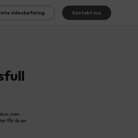
ratis videobefaring
Kontakt oss
sfull
dekor, men
Her får du en