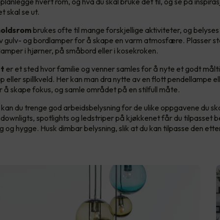
anlegge hvert rom, og hva du skal bruke det til, og se på inspiras
t skal se ut.
holdsrom
brukes ofte til mange forskjellige aktiviteter, og belys
 gulv- og bordlamper for å skape en varm atmosfære. Plasser st
lamper i hjørner, på småbord eller i kosekroken.
t
er et sted hvor familie og venner samles for å nyte et godt målti
 eller spillkveld. Her kan man dra nytte av en flott pendellampe el
r å skape fokus, og samle området på en stilfull måte.
kan du trenge god arbeidsbelysning for de ulike oppgavene du ska
 downligts, spotlights og ledstriper på kjøkkenet får du tilpasset be
 og hygge. Husk dimbar belysning, slik at du kan tilpasse den ette