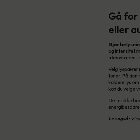
Gå for
eller 
Gjør belysni
og intensitet m
atmosfæren i e
Velg lyspærer 
toner. På den 
kaldere lys om
kan du velge 
Det er ikke b
energibespare
Les også:
Viss