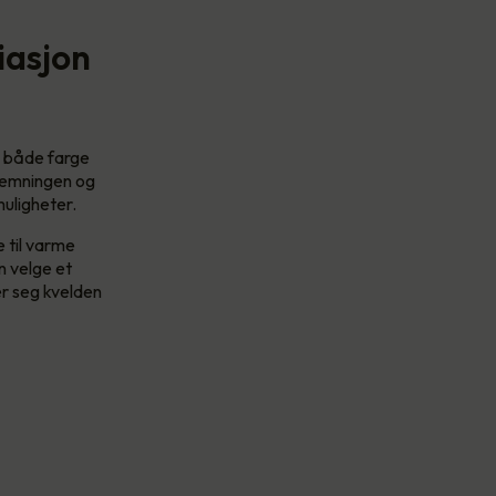
iasjon
e både farge
stemningen og
muligheter.
 til varme
n velge et
er seg kvelden