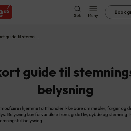
Book g
Søk
Meny
rt guide til stemni…
ort guide til stemning
belysning
tmosfære i hjemmet ditt handler ikke bare om møbler, farger og 
lys. Belysning kan forvandle et rom, gi det liv, dybde og stemning. 
stemningsfull belysning.