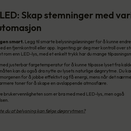
 LED: Skap stemninger med var
automasjon
ngen smart.
Legg til smarte belysningsløsninger for å kunne endr
ed en fjernkontroll eller app. Ingenting gir deg mer kontroll over 
t rom enn LED-lys, med et enkelt trykk har du mange tilpasnings
med justerbar fargetemperatur for å kunne tilpasse lyset fra kalde
måten kan du også dra nytte av lysets naturlige døgnrytme. Du ka
 morgenen for å jobbe effektivt og få energi, mens når det nærm
varmere toner for å skape en avslappende atmosfære.
are brukervennligheten som er bra med med LED-lys, men også
lsen.
te du at belysning kan følge døgnrytmen?