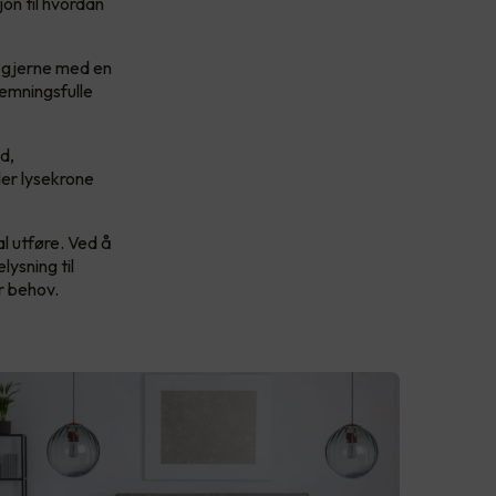
jon til hvordan
es gjerne med en
emningsfulle
d,
ler lysekrone
l utføre. Ved å
lysning til
r behov.