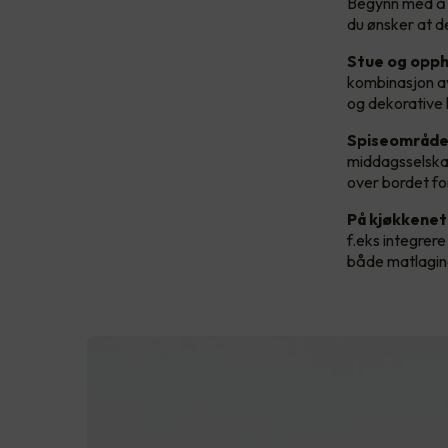
Begynn med å pl
du ønsker at de
Stue og opp
kombinasjon av
og dekorative 
Spiseområde
middagsselskap
over bordet fo
På kjøkkenet
f.eks integrere
både matlaging