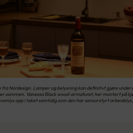
fra Nordesign. Lamper og belysning kan definitivt gjøre underve
ller sammen. Vanessa Black wood-armaturet, her montert på kjø
r romlys opp i taket samtidig som den har sensorstyrt arbeidsly