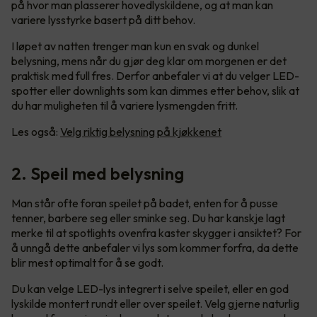
på hvor man plasserer hovedlyskildene, og at man kan
variere lysstyrke basert på ditt behov.
I løpet av natten trenger man kun en svak og dunkel
belysning, mens når du gjør deg klar om morgenen er det
praktisk med full fres. Derfor anbefaler vi at du velger LED-
spotter eller downlights som kan dimmes etter behov, slik at
du har muligheten til å variere lysmengden fritt.
Les også:
Velg riktig belysning på kjøkkenet
2. Speil med belysning
Man står ofte foran speilet på badet, enten for å pusse
tenner, barbere seg eller sminke seg. Du har kanskje lagt
merke til at spotlights ovenfra kaster skygger i ansiktet? For
å unngå dette anbefaler vi lys som kommer forfra, da dette
blir mest optimalt for å se godt.
Du kan velge LED-lys integrert i selve speilet, eller en god
lyskilde montert rundt eller over speilet. Velg gjerne naturlig