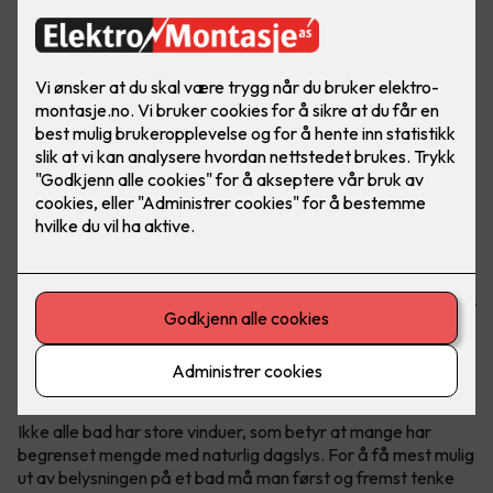
God baderomsbelysning er viktig for de daglige morgen-
og kveldsrutinene, og for å holde det rent og pent på
badet. I tillegg kan belysning heve det stilmessige uttrykket
betraktelig!
1. Bruk dimbare downlights i taket
Ikke alle bad har store vinduer, som betyr at mange har
begrenset mengde med naturlig dagslys. For å få mest mulig
ut av belysningen på et bad må man først og fremst tenke