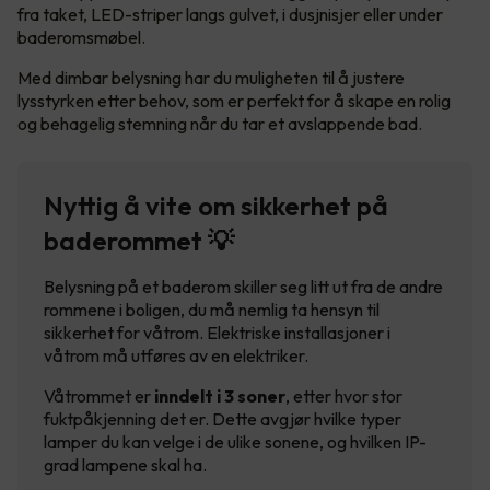
fra taket, LED-striper langs gulvet, i dusjnisjer eller under
baderomsmøbel.
Med dimbar belysning har du muligheten til å justere
lysstyrken etter behov, som er perfekt for å skape en rolig
og behagelig stemning når du tar et avslappende bad.
Nyttig å vite om sikkerhet på
baderommet 💡
Belysning på et baderom skiller seg litt ut fra de andre
rommene i boligen, du må nemlig ta hensyn til
sikkerhet for våtrom. Elektriske installasjoner i
våtrom må utføres av en elektriker.
Våtrommet er
inndelt i 3 soner
, etter hvor stor
fuktpåkjenning det er. Dette avgjør hvilke typer
lamper du kan velge i de ulike sonene, og hvilken IP-
grad lampene skal ha.