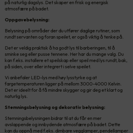
på naturlig dagslys. Det skaper en frisk og energisk
atmosfære på badet.
Oppgavebelysning:
Belysning på områder der du utfører daglige rutiner, som
rundt servanten og foran speilet, er også viktig å tenke på.
Det er veldig praktisk å ha godt lys til barberingen, til å
sminke seg eller pusse tennene. Her har du mange valg. Du
kan f.eks. installere et speilskap eller speil med lys rundt, bak,
på siden, over eller integrert i selve speilet.
Vi anbefaler LED-lys med høy lysstyrke og at
fargetemperaturen ligger på mellom 3000-4000 Kelvin.
Det er ideelt for å få mindre skygger og gir deg et klart og
naturlig lys.
Stemningsbelysning og dekorativ belysning:
Stemningsbelysningen bidrar til at du får en mer
avslappende og innbydende atmosfære på badet. Dette
kan du oppnå med f.eks. dimbare vegglamper, pendellamper