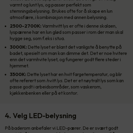
varmt og lunt lys, og passer perfekt som
stemningsbelysning. Brukes ofte for å skape en lun
atmosfære, i kombinasjon med annen belysning.
2500-2700K:
Varmhvitt lys er ofte i denne skalaen,
lyspærene har en lun glød som passer i rom der man skal
hygge seg, som f.eks i stua.
3000K:
Dette lyset er blant det vanligste å benytte på
badet, spesielt om man kan dimme det. Det er noe hvitere
enn det varmhvite lyset, og fungerer godt flere steder i
hjemmet.
3500K:
Dette lyset har en hvit fargetemperatur, og blir
ofte referert som
hvitt lys
. Det er et nøytralt lys som kan
passe godt i arbeidsområder, som vaskerom,
kjøkkenbenken eller på et kontor.
4. Velg LED-belysning
På baderom anbefaler vi LED-pærer. De er svært godt