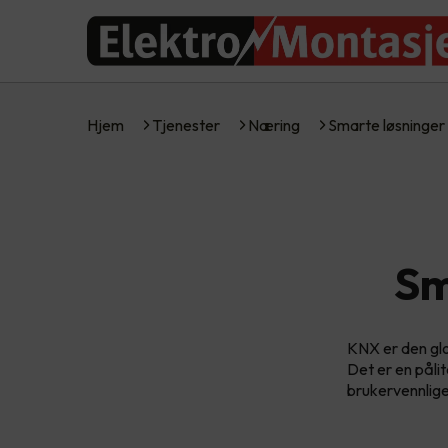
Hjem
Tjenester
Næring
Smarte løsninge
Sm
KNX er den glo
Det er en påli
brukervennlige