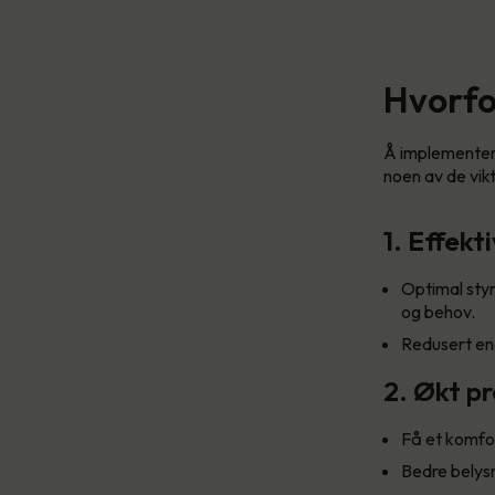
Hvorfo
Å implementere
noen av de vik
1. Effekt
Optimal styr
og behov.
Redusert ene
2. Økt p
Få et komfor
Bedre belysn