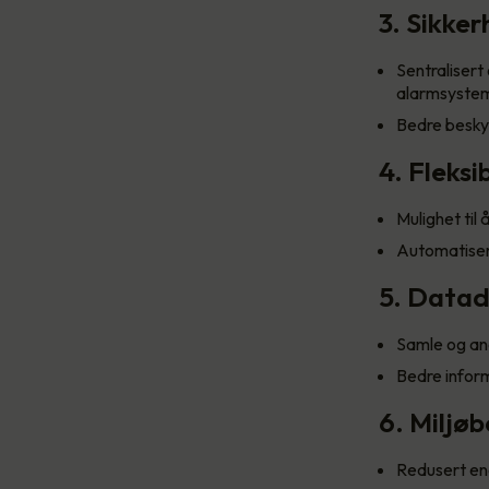
3. Sikke
Sentralisert
alarmsystem
Bedre beskyt
4. Fleksi
Mulighet til
Automatisert
5. Datad
Samle og ana
Bedre inform
6. Miljø
Redusert ene