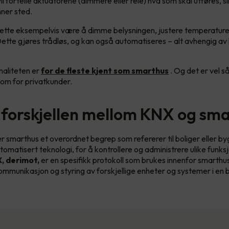
l fortelle aktuatorene (dimmere eller relé) hva som skal utføres, sl
nner sted.
dette eksempelvis være å dimme belysningen, justere temperature
ette gjøres trådløs, og kan også automatiseres – alt avhengig av 
naliteten er
for de fleste kjent som smarthus
. Og det er vel så
om for privatkunder.
 forskjellen mellom KNX og sm
r smarthus et overordnet begrep som refererer til boliger eller b
tomatisert teknologi, for å kontrollere og administrere ulike funks
, derimot,
er en spesifikk protokoll som brukes innenfor smarthu
ommunikasjon og styring av forskjellige enheter og systemer i en 