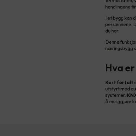
termostaten, vi
handlingene fi
I et bygg kan 
persiennene. D
du har.
Denne funksjo
næringsbygg s
Hva er
Kort fortalt
e
utstyrt med au
systemer.
KNX
å muliggjøre k