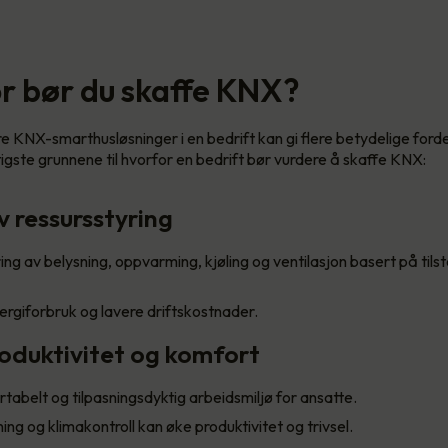
r bør du skaffe KNX?
 KNX-smarthusløsninger i en bedrift kan gi flere betydelige forde
tigste grunnene til hvorfor en bedrift bør vurdere å skaffe KNX:
iv ressursstyring
ing av belysning, oppvarming, kjøling og ventilasjon basert på til
rgiforbruk og lavere driftskostnader.
roduktivitet og komfort
tabelt og tilpasningsdyktig arbeidsmiljø for ansatte.
ing og klimakontroll kan øke produktivitet og trivsel.