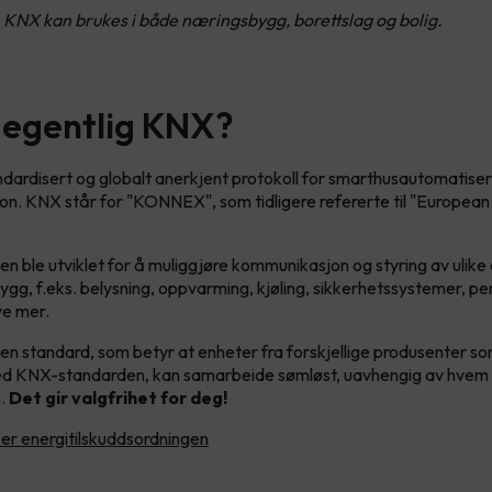
 KNX kan brukes i både næringsbygg, borettslag og bolig.
 egentlig KNX?
dardisert og globalt anerkjent protokoll for smarthusautomatiser
. KNX står for "KONNEX", som tidligere refererte til "European I
 ble utviklet for å muliggjøre kommunikasjon og styring av ulike
ygg, f.eks. belysning, oppvarming, kjøling, sikkerhetssystemer, pe
ye mer.
n standard, som betyr at enheter fra forskjellige produsenter so
d KNX-standarden, kan samarbeide sømløst, uavhengig av hvem
m.
Det gir valgfrihet for deg!
er energitilskuddsordningen