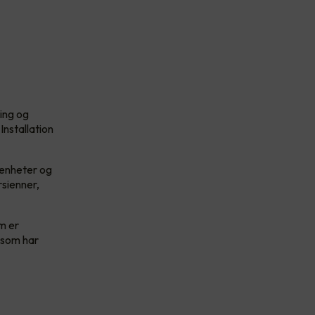
ing og
nstallation
 enheter og
rsienner,
m er
 som har