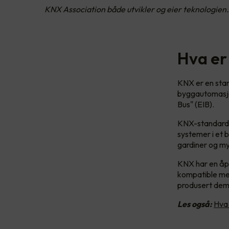
KNX Association både utvikler og eier teknologien.
Hva er
KNX er en stan
byggautomasjon
Bus" (EIB).
KNX-standarden
systemer i et b
gardiner og m
KNX har en åpe
kompatible me
produsert de
Les også:
Hva 