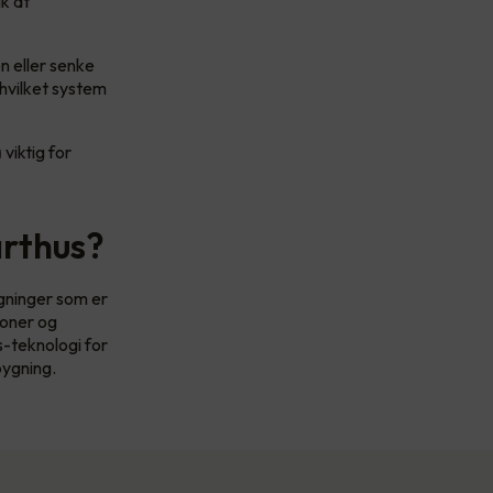
ik at
n eller senke
hvilket system
 viktig for
arthus?
ygninger som er
joner og
s-teknologi for
bygning.