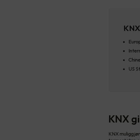
KNX 
Euro
Inter
Chin
US S
KNX gi
KNX muliggjøre