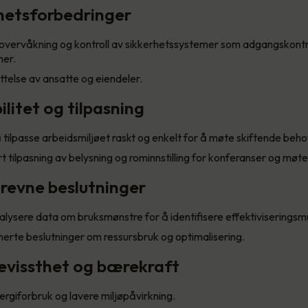
rhetsforbedringer
 overvåkning og kontroll av sikkerhetssystemer som adgangskontr
er.
telse av ansatte og eiendeler.
bilitet og tilpasning
 å tilpasse arbeidsmiljøet raskt og enkelt for å møte skiftende beho
 tilpasning av belysning og rominnstilling for konferanser og møte
revne beslutninger
lysere data om bruksmønstre for å identifisere effektiviseringsmu
erte beslutninger om ressursbruk og optimalisering.
bevissthet og bærekraft
rgiforbruk og lavere miljøpåvirkning.