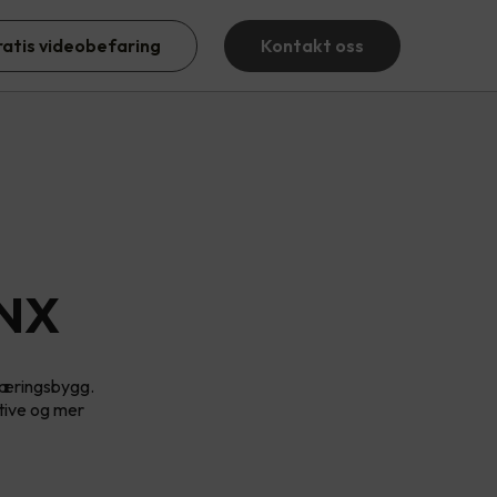
ratis videobefaring
Kontakt oss
KNX
 næringsbygg.
ktive og mer