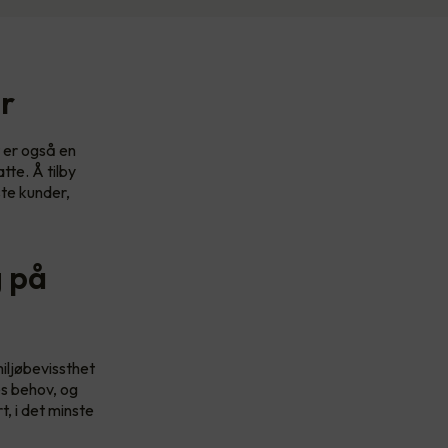
er
t er også en
tte. Å tilby
ste kunder,
g på
iljøbevissthet
es behov, og
t, i det minste