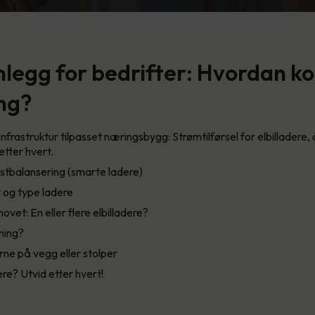
legg for bedrifter: Hvordan 
ang?
 infrastruktur tilpasset næringsbygg: Strømtilførsel for elbilladere
etter hvert.
astbalansering (smarte ladere)
 og type ladere
ovet: En eller flere elbilladere?
ning?
ne på vegg eller stolper
ere? Utvid etter hvert!