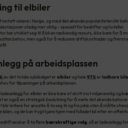
ing til elbiler
kt inntatt veiene i Norge, og med den økende populariteten blir be
adestasjoner stadig mer viktig – spesielt for bedrifter og hoteller.
ur har utviklet seg til å bli en nødvendig ressurs, ikke bare for 
sattes behov, men også for å redusere driftskostnader og fremm
fil.
legg på arbeidsplassen
 %
av det totale nybilsalget er
elbiler
og hele
97%
er
ladbare bil
ehov for tilpasninger på arbeidsplassen.
 ladeanlegg for elbiler er ikke bare et skritt mot miljøvennlig og b
et er også en strategisk beslutning for å møte det økende behove
 blir lettere for ansatte å ta seg til og fra jobb uten å måtte stre
e bilen, og de kan trygt kjøre hjem med fulladet bil etter en effekt
drift ønsker å ta flere
bærekraftige valg
, så er ladeanlegg for