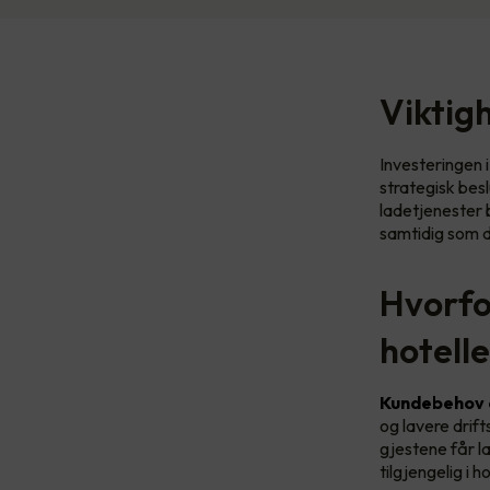
Viktigh
Investeringen i
strategisk bes
ladetjenester b
samtidig som d
Hvorfor
hotell
Kundebehov o
og lavere drift
gjestene får la
tilgjengelig i 