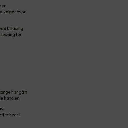
 mer
e velger hvor
ed billading
 løsning for
Mange har gått
 de handler.
av
etter hvert