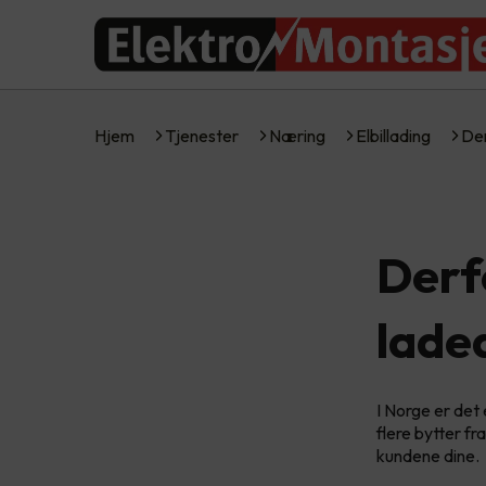
Hjem
Tjenester
Næring
Elbillading
Der
Derfo
lade
I Norge er det 
flere bytter fra
kundene dine.