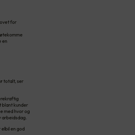
hovet for
å imøtekomme
e en
er
totalt, ser
ærekraftig
t blant kunder
sse med hvor og
iv arbeidsdag.
 elbil en god