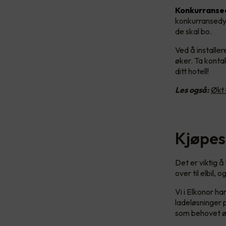
Konkurranse
konkurransedyk
de skal bo.
Ved å installe
øker. Ta kontak
ditt hotell!
Les også:
Økt 
Kjøpes
Det er viktig 
over til elbil,
Vi i Elkonor h
ladeløsninger p
som behovet øk