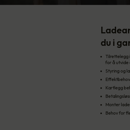
Ladean
du i g
Tilrettelegg
for å utvide 
Styring og l
Effektbehov
Kartlegg beh
Betalingsløs
Monter lader
Behov for fl