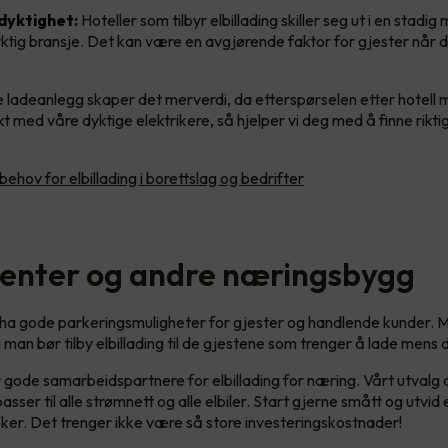
dyktighet:
Hoteller som tilbyr elbillading skiller seg ut i en stadig
tig bransje. Det kan være en avgjørende faktor for gjester når d
re ladeanlegg skaper det merverdi, da etterspørselen etter hotell m
t med våre dyktige elektrikere, så hjelper vi deg med å finne riktig
behov for elbillading i borettslag og bedrifter
enter og andre næringsbygg
å ha gode parkeringsmuligheter for gjester og handlende kunder. 
 og man bør tilby elbillading til de gjestene som trenger å lade mens
ar gode samarbeidspartnere for elbillading for næring. Vårt utvalg 
asser til alle strømnett og alle elbiler. Start gjerne smått og utvid 
er. Det trenger ikke være så store investeringskostnader!