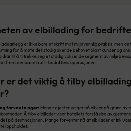
eten av elbillading for bedrift
 ladeanlegg er ikke bare et skritt mot miljøvennlig praksis, men de
lutning for å møte det stadig økende behovet blant kunder og ansa
idrar til å tiltrekke seg et stadig voksende segment av miljøbevis
et fremmer bærekraft i bedriftens operasjoner.
 er det viktig å tilby elbilladin
er?
g forventninger:
Mange gjester velger nå elbiler på grunn av m
skostnader. Å tilby elbillader viser hotellets forståelse av gjesten
det på destinasjonen. Mange forventer nå at elbillader er inkluder
hotelloppholdet.