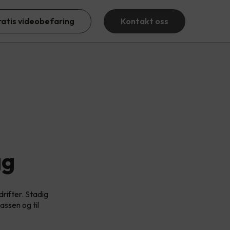
ratis videobefaring
Kontakt oss
gg
drifter. Stadig
lassen og til