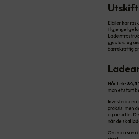
Utskift
Elbiler har ras
tilgjengelige l
Ladeinfrastrukt
gjesters og an
bærekraftig pro
Ladean
Når hele
84,5
man et stort b
Investeringen i
praksis, men d
og ansatte. Det
når de skal lad
Om man som be
start.