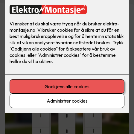
For mange bedrifter og eiendomsselskaper er
energikostnader en betydelig del av budsjettet. Samtidig
øker krav til bærekraft og energistyring i både offentlige og
private bygg.
Med et godt og avansert energilagringssystem kan du
optimalisere byggets energibruk, sikre driftssikkerhet og få
store økonomiske fordeler.