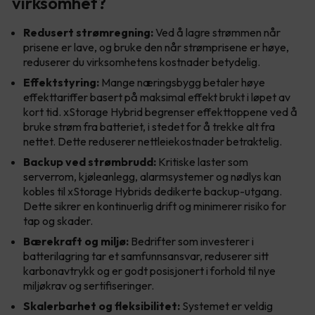
virksomhet?
Redusert strømregning:
Ved å lagre strømmen når
prisene er lave, og bruke den når strømprisene er høye,
reduserer du virksomhetens kostnader betydelig.
Effektstyring:
Mange næringsbygg betaler høye
effekttariffer basert på maksimal effekt brukt i løpet av
kort tid. xStorage Hybrid begrenser effekttoppene ved å
bruke strøm fra batteriet, i stedet for å trekke alt fra
nettet. Dette reduserer nettleiekostnader betraktelig.
Backup ved strømbrudd:
Kritiske laster som
serverrom, kjøleanlegg, alarmsystemer og nødlys kan
kobles til xStorage Hybrids dedikerte backup-utgang.
Dette sikrer en kontinuerlig drift og minimerer risiko for
tap og skader.
Bærekraft og miljø:
Bedrifter som investerer i
batterilagring tar et samfunnsansvar, reduserer sitt
karbonavtrykk og er godt posisjonert i forhold til nye
miljøkrav og sertifiseringer.
Skalerbarhet og fleksibilitet:
Systemet er veldig