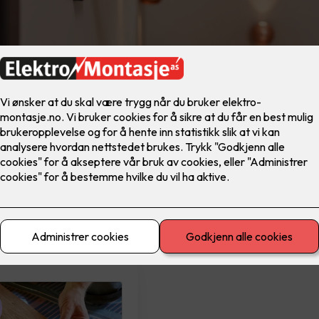
materiell
El-sikkerhet
Ferdig montert
Lad