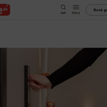
Book g
Søk
Meny