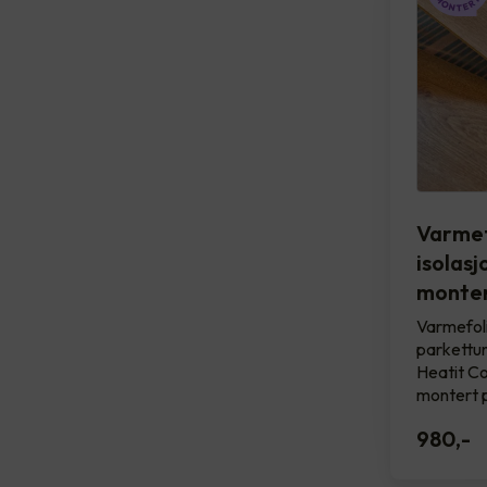
Varmef
isolasj
monter
Varmefol
parkettun
Heatit Con
montert 
980
,-