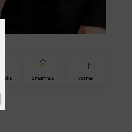
eboks
Smarthus
Varme