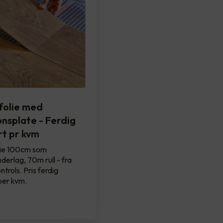
olie med
onsplate - Ferdig
t pr kvm
ie 100cm som
derlag, 70m rull - fra
trols. Pris ferdig
per kvm.