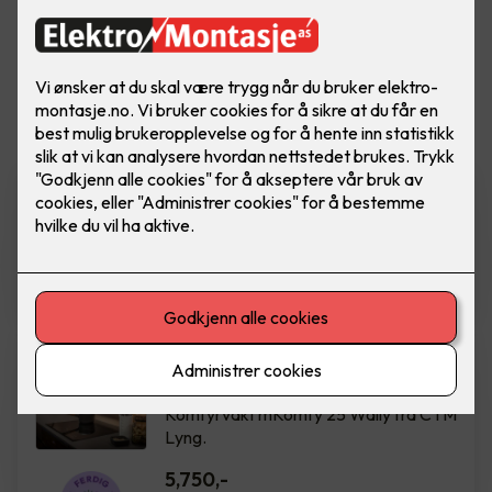
Vis flere
filtre
Rehabilitering av sikringsskap
Ferdig montert rehab sikringsskap m/
innmat. Boligskap IT 50A 12 kurser.
18,800
,-
Komfyrvakt mKomfy Wally
m/trådløs sensor
Komfyrvakt mKomfy 25 Wally fra CTM
Lyng.
5,750
,-