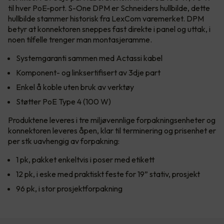
til hver PoE-port. S-One DPM er Schneiders hullbilde, dette
hullbilde stammer historisk fra LexCom varemerket. DPM
betyr at konnektoren sneppes fast direkte i panel og uttak, i
noen tilfelle trenger man montasjeramme.
Systemgaranti sammen med Actassi kabel
Komponent- og linksertifisert av 3dje part
Enkel å koble uten bruk av verktøy
Støtter PoE Type 4 (100 W)
Produktene leveres i tre miljøvennlige forpakningsenheter og
konnektoren leveres åpen, klar til terminering og prisenhet er
per stk uavhengig av forpakning:
1 pk, pakket enkeltvis i poser med etikett
12 pk, i eske med praktiskt feste for 19” stativ, prosjekt
96 pk, i stor prosjektforpakning