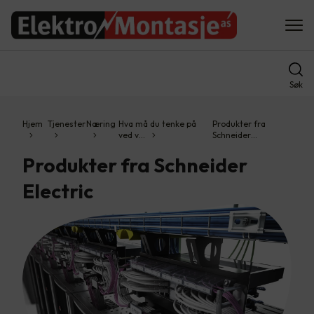
Søk
Hjem
Tjenester
Næring
Hva må du tenke på
Produkter fra
ved v…
Schneider…
Produkter fra Schneider
Electric